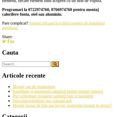
elementi, fiecare element fiind acoperit cu un strat de vopsea.
Programari la 0722974760, 0766974760 pentru montaj
calorifere fonta, otel sau aluminiu.
Pare complicat?
Apelati oricand la echipa noastra de instalatori
autorizati.
Share:
Cauta
Articole recente
Montaj vas de expansiune
Rapiditate și manoperă calitativă pentru montaj radiator
Preț schimbare instalație sanitară baie și bucătărie
Inlocuire/schimbare teu coloană apă
Montaj lavoar de blat sau lavoar suspendat montat in perete?
Categorii