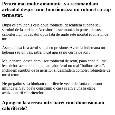
Pentru mai multe amanunte, va recomandam
articolul despre cum functioneaza un robinet cu cap
termostat.
Dupa ce am inchis cele doua robinete, deschidem supapa sau
surubul de la aerisitor. Aerisitorul este montat in partea de sus a
caloriferului, in capatul opus fata de unde este montat robinetul de
tur.
Asteptam sa iasa aerul si apa cu presiune. Avem la indemana un
lighean sau un vas, astfel incat apa sa nu curga pe jos .
Mai departe, deschidem usor robinetul de retur, pana cand nu mai
iese deloc aer, ci doar apa, iar caloriferul nu mai “bolboroseste”.
Inchidem surubul de la aerisitor si deschidem complet robinetele de
tur si retur.
Ne pregatim sa schimbam caloriferele vechi de fonta care sunt
infundate. Sau poate construim o casa si am ajuns la etapa
achizitionarii caloriferelor.
Ajungem la aceeasi intrebare:
cum dimensionam
caloriferele?