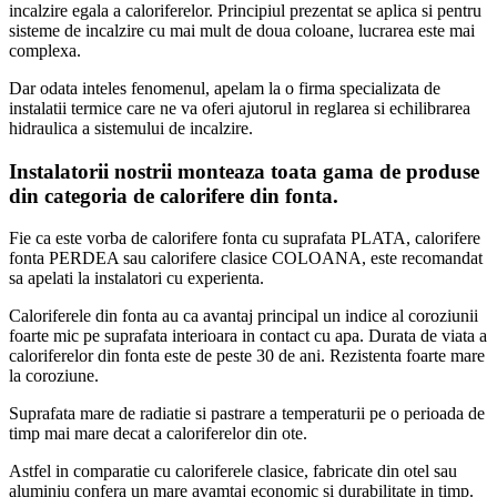
incalzire egala a caloriferelor. Principiul prezentat se aplica si pentru
sisteme de incalzire cu mai mult de doua coloane, lucrarea este mai
complexa.
Dar odata inteles fenomenul, apelam la o firma specializata de
instalatii termice care ne va oferi ajutorul in reglarea si echilibrarea
hidraulica a sistemului de incalzire.
Instalatorii nostrii monteaza toata gama de produse
din categoria de calorifere din fonta.
Fie ca este vorba de calorifere fonta cu suprafata PLATA, calorifere
fonta PERDEA sau calorifere clasice COLOANA, este recomandat
sa apelati la instalatori cu experienta.
Caloriferele din fonta au ca avantaj principal un indice al coroziunii
foarte mic pe suprafata interioara in contact cu apa. Durata de viata a
caloriferelor din fonta este de peste 30 de ani. Rezistenta foarte mare
la coroziune.
Suprafata mare de radiatie si pastrare a temperaturii pe o perioada de
timp mai mare decat a caloriferelor din ote.
Astfel in comparatie cu caloriferele clasice, fabricate din otel sau
aluminiu confera un mare avamtaj economic si durabilitate in timp.