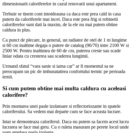
dimensionarii caloriferelor in cazul renovarii unui apartament.
Trebuie se tinem cont intotdeauna ca daca este prea cald in casa
putem da caloriferele mai incet. Daca este prea frig si robinetii
caloriferelor sunt dati la maxim, de la ele nu mai putem obtine
caldura in plus.
Ca punct de plecare, in general, un radiator de otel de 1 m lungime
si 60 cm inaltime degaja o putere de catalog (90/70) intre 2100 W si
2500 W. Pentru inaltimea de 60 de cm, puterea creste sau scade
liniar odata cu cresterea sau scaderea lungimii.
Urmand sfatul “vara sanie si iarna car” ar fi momentul sa ne
preocupam un pic de imbunatatirea confortului termic pe perioada
iernii.
Si cum putem obtine mai multa caldura cu aceleasi
calorifere?
Prin montarea unei pasle izolatoare si reflectoriozante in spatele
caloriferului. Sa vedem mai departe cum se face aceasta lucrare.
Intai se demonteaza caloriferul. Daca nu putem sa facem acest lucru
lucrarea se face mai greu. Cu o ruleta masuram pe perete locul unde
vom amplasa pasla izolanta.