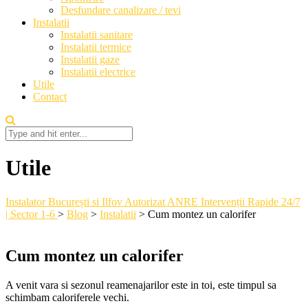
Desfundare canalizare / tevi
Instalatii
Instalatii sanitare
Instalatii termice
Instalatii gaze
Instalatii electrice
Utile
Contact
Utile
Instalator București si Ilfov Autorizat ANRE Intervenții Rapide 24/7
| Sector 1-6
>
Blog
>
Instalatii
>
Cum montez un calorifer
Cum montez un calorifer
A venit vara si sezonul reamenajarilor este in toi, este timpul sa
schimbam caloriferele vechi.