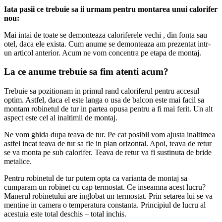
Iata pasii ce trebuie sa ii urmam pentru montarea unui calorifer
nou:
Mai intai de toate se demonteaza caloriferele vechi , din fonta sau
otel, daca ele exista. Cum anume se demonteaza am prezentat intr-
un articol anterior. Acum ne vom concentra pe etapa de montaj.
La ce anume trebuie sa fim atenti acum?
Trebuie sa pozitionam in primul rand caloriferul pentru accesul
optim. Astfel, daca el este langa o usa de balcon este mai facil sa
montam robinetul de tur in partea opusa pentru a fi mai ferit. Un alt
aspect este cel al inaltimii de montaj.
Ne vom ghida dupa teava de tur. Pe cat posibil vom ajusta inaltimea
astfel incat teava de tur sa fie in plan orizontal. Apoi, teava de retur
se va monta pe sub calorifer. Teava de retur va fi sustinuta de bride
metalice.
Pentru robinetul de tur putem opta ca varianta de montaj sa
cumparam un robinet cu cap termostat. Ce inseamna acest lucru?
Manerul robinetului are inglobat un termostat. Prin setarea lui se va
mentine in camera o temperatura constanta. Principiul de lucru al
acestuia este total deschis – total inchis.