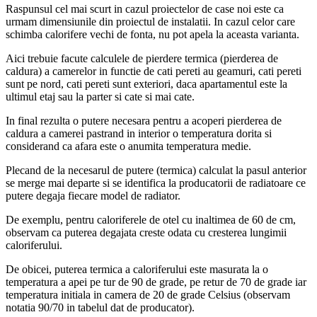
Raspunsul cel mai scurt in cazul proiectelor de case noi este ca
urmam dimensiunile din proiectul de instalatii. In cazul celor care
schimba calorifere vechi de fonta, nu pot apela la aceasta varianta.
Aici trebuie facute calculele de pierdere termica (pierderea de
caldura) a camerelor in functie de cati pereti au geamuri, cati pereti
sunt pe nord, cati pereti sunt exteriori, daca apartamentul este la
ultimul etaj sau la parter si cate si mai cate.
In final rezulta o putere necesara pentru a acoperi pierderea de
caldura a camerei pastrand in interior o temperatura dorita si
considerand ca afara este o anumita temperatura medie.
Plecand de la necesarul de putere (termica) calculat la pasul anterior
se merge mai departe si se identifica la producatorii de radiatoare ce
putere degaja fiecare model de radiator.
De exemplu, pentru caloriferele de otel cu inaltimea de 60 de cm,
observam ca puterea degajata creste odata cu cresterea lungimii
caloriferului.
De obicei, puterea termica a caloriferului este masurata la o
temperatura a apei pe tur de 90 de grade, pe retur de 70 de grade iar
temperatura initiala in camera de 20 de grade Celsius (observam
notatia 90/70 in tabelul dat de producator).