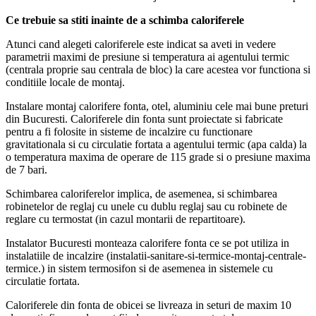
Ce trebuie sa stiti inainte de a schimba caloriferele
Atunci cand alegeti caloriferele este indicat sa aveti in vedere
parametrii maximi de presiune si temperatura ai agentului termic
(centrala proprie sau centrala de bloc) la care acestea vor functiona si
conditiile locale de montaj.
Instalare montaj calorifere fonta, otel, aluminiu cele mai bune preturi
din Bucuresti. Caloriferele din fonta sunt proiectate si fabricate
pentru a fi folosite in sisteme de incalzire cu functionare
gravitationala si cu circulatie fortata a agentului termic (apa calda) la
o temperatura maxima de operare de 115 grade si o presiune maxima
de 7 bari.
Schimbarea caloriferelor implica, de asemenea, si schimbarea
robinetelor de reglaj cu unele cu dublu reglaj sau cu robinete de
reglare cu termostat (in cazul montarii de repartitoare).
Instalator Bucuresti monteaza calorifere fonta ce se pot utiliza in
instalatiile de incalzire (instalatii-sanitare-si-termice-montaj-centrale-
termice.) in sistem termosifon si de asemenea in sistemele cu
circulatie fortata.
Caloriferele din fonta de obicei se livreaza in seturi de maxim 10