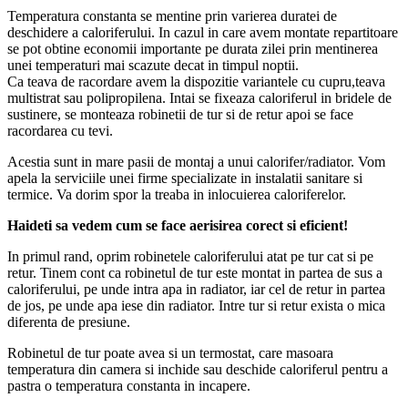
Temperatura constanta se mentine prin varierea duratei de
deschidere a caloriferului. In cazul in care avem montate repartitoare
se pot obtine economii importante pe durata zilei prin mentinerea
unei temperaturi mai scazute decat in timpul noptii.
Ca teava de racordare avem la dispozitie variantele cu cupru,teava
multistrat sau polipropilena. Intai se fixeaza caloriferul in bridele de
sustinere, se monteaza robinetii de tur si de retur apoi se face
racordarea cu tevi.
Acestia sunt in mare pasii de montaj a unui calorifer/radiator. Vom
apela la serviciile unei firme specializate in instalatii sanitare si
termice. Va dorim spor la treaba in inlocuierea caloriferelor.
Haideti sa vedem cum se face aerisirea corect si eficient!
In primul rand, oprim robinetele caloriferului atat pe tur cat si pe
retur. Tinem cont ca robinetul de tur este montat in partea de sus a
caloriferului, pe unde intra apa in radiator, iar cel de retur in partea
de jos, pe unde apa iese din radiator. Intre tur si retur exista o mica
diferenta de presiune.
Robinetul de tur poate avea si un termostat, care masoara
temperatura din camera si inchide sau deschide caloriferul pentru a
pastra o temperatura constanta in incapere.