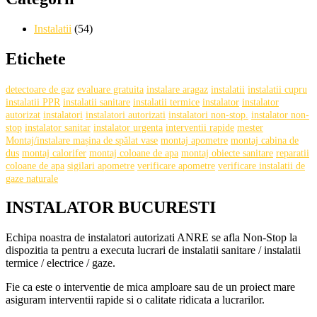
Instalatii
(54)
Etichete
detectoare de gaz
evaluare gratuita
instalare aragaz
instalatii
instalatii cupru
instalatii PPR
instalatii sanitare
instalatii termice
instalator
instalator
autorizat
instalatori
instalatori autorizati
instalatori non-stop.
instalator non-
stop
instalator sanitar
instalator urgenta
interventii rapide
mester
Montaj/instalare mașina de spălat vase
montaj apometre
montaj cabina de
dus
montaj calorifer
montaj coloane de apa
montaj obiecte sanitare
reparatii
coloane de apa
sigilari apometre
verificare apometre
verificare instalatii de
gaze naturale
INSTALATOR BUCURESTI
Echipa noastra de instalatori autorizati ANRE se afla Non-Stop la
dispozitia ta pentru a executa lucrari de instalatii sanitare / instalatii
termice / electrice / gaze.
Fie ca este o interventie de mica amploare sau de un proiect mare
asiguram interventii rapide si o calitate ridicata a lucrarilor.