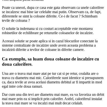
Poate ca uneori, dupa ce casa este gata observam ca unele calorifere
se incalzesc mai bine iar celelalte mai putin. Observam ca, de fapt,
diferentele se simt la coloane diferite. Ce-i de facut ? Schimbam
tevile de coloana ?
O solutie la indemana si cu costuri acceptabile este montarea
robinetilor de echilibrare pe retururile coloanelor de incalzire.
Aceeasi solutie se poate aplica si in cazul blocurilor conectate la
sisteme centralizate de incalzire unde avem aceasta problema a
incalzirii diferite a tevilor de coloane in diferite camere.
Ca exemplu, sa luam doua coloane de incalzire cu
doua calorifere.
Una are o teava mai mare atat pe tur cat si pe retur, cealalta are o
teava cu diametru mai mic. Caloriferele sunt identice si presupunem
ca, daca tevile ar avea acelasi diametru debitul ar fi impartit in mod
egal intre cele doua ramuri.
Dar cum una din tevi are diametru mai mare, ea va favoriza un debit
mai mare prin ea si implicit prin calorifer. Astfel, caloriferul instalat
la teava mai mare se va incalzi mai mult decat celalalt.