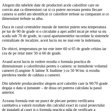
Alegem din tabelele date de productori acele calorifere care ne
convin atat ca dimensiuni cat si ca putere necesara pentru fiecare
camera si astfel am identificat ce calorifere trebuie sa cumparam si ce
dimensiuni trebuie sa aiba.
Daca in cazul centralelor murale de interior putem seta temperatura
pe tur de 90 de grade si o circulatie a apei astfel incat pe retur sa nu
scada sub 70 de grade, in cazul apartamentelor racordate la sistemele
centralizate de incalzire, acest lucru nu ne mai este la indemana.
De obicei, temperatura pe tur este intre 60 si 65 de grade celsius iar
cea de pe retur intre 50 si 60 de grade.
Avand acest lucru in vedere rezulta o formula practica de
dimensionare a caloriferului pentru o camera: se inmulteste volumul
camerei (Lungime X latime X Inaltime ) cu 50 W/mc si rezulta
pierderea medie de caldura a camerei.
Din tabelele producatorilor alegem acel calorifer care la 90/70 grade
degaja o data si jumatate – de doua ori puterea calculata la pasul
anterior.
Aceasta formula este un punct de plecare pentru verificarea
cantitativa a valorii rezultate din calculul exact in cazul proiectului
de instalatii al casei si o formula practica utila de verificare a