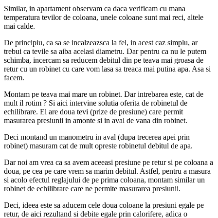
Similar, in apartament observam ca daca verificam cu mana
temperatura tevilor de coloana, unele coloane sunt mai reci, altele
mai calde.
De principiu, ca sa se incalzeazsca la fel, in acest caz simplu, ar
trebui ca tevile sa aiba acelasi diametru. Dar pentru ca nu le putem
schimba, incercam sa reducem debitul din pe teava mai groasa de
retur cu un robinet cu care vom lasa sa treaca mai putina apa. Asa si
facem.
Montam pe teava mai mare un robinet. Dar intrebarea este, cat de
mult il rotim ? Si aici intervine solutia oferita de robinetul de
echilibrare. El are doua tevi (prize de presiune) care permit
masurarea presiunii in amonte si in aval de vana din robinet.
Deci montand un manometru in aval (dupa trecerea apei prin
robinet) masuram cat de mult opreste robinetul debitul de apa.
Dar noi am vrea ca sa avem aceeasi presiune pe retur si pe coloana a
doua, pe cea pe care vrem sa marim debitul. Astfel, pentru a masura
si acolo efectul reglajului de pe prima coloana, montam similar un
robinet de echilibrare care ne permite masurarea presiunii.
Deci, ideea este sa aducem cele doua coloane la presiuni egale pe
retur, de aici rezultand si debite egale prin calorifere, adica o