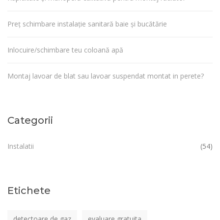
Preț schimbare instalație sanitară baie și bucătărie
Inlocuire/schimbare teu coloană apă
Montaj lavoar de blat sau lavoar suspendat montat in perete?
Categorii
Instalatii
(54)
Etichete
detectoare de gaz
evaluare gratuita