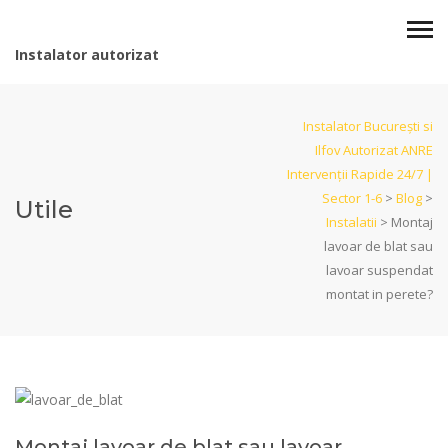
Instalator autorizat
Instalator București si
Ilfov Autorizat ANRE
Intervenții Rapide 24/7 |
Sector 1-6
>
Blog
>
Utile
Instalatii
>
Montaj
lavoar de blat sau
lavoar suspendat
montat in perete?
Montaj lavoar de blat sau lavoar