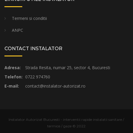
Termeni si conditii
ANPC
CONTACT INSTALATOR
Adresa:
Strada Resita, numar 25, sector 4, Bucuresti
Telefon:
0722 974760
E-mail:
contact@instalator-autorizat.ro
Instalator Autorizat Bucuresti - interventii rapide instalatii sanitare /
termice / gaze © 2022