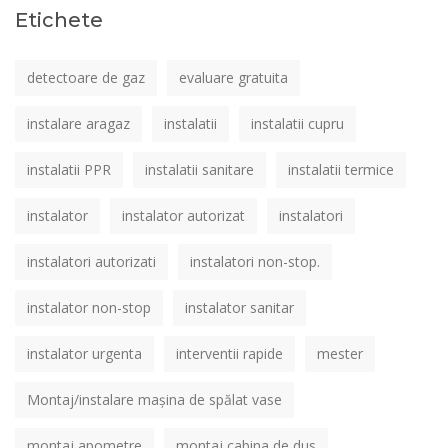
Etichete
detectoare de gaz
evaluare gratuita
instalare aragaz
instalatii
instalatii cupru
instalatii PPR
instalatii sanitare
instalatii termice
instalator
instalator autorizat
instalatori
instalatori autorizati
instalatori non-stop.
instalator non-stop
instalator sanitar
instalator urgenta
interventii rapide
mester
Montaj/instalare mașina de spălat vase
montaj apometre
montaj cabina de dus