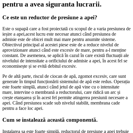
pentru a avea siguranta lucrarii.
Ce este un reductor de presiune a apei?
Este o supapă care a fost proiectată cu scopul de a varia presiunea de
ieșire a apei,acest lucru este necesar atunci când presiunea de
admisie este de obicei mult mai mare pentru anumite sisteme.
Obiectivul principal al acestei piese este de a reduce nivelul de
aprovizionare atunci când este excesiv de mare, pentru a-l menține
constant. De asemenea, se aplică în cazul în care există fluctuații ale
nivelului de intensitate a orificiului de admisie a apei, în acest fel se
economisește și se evită debitul excesiv.
Pe de altă parte, riscul de ciocan de apă, zgomot excesiv, care sunt
generate în timpul funcționării sistemului de apă este redus. Operația
este foarte simplă, atunci când jetul de apă vine cu o intensitate
mare, intervine o membrană a reductorului, care ridică un arc și
crește etanșarea și în acest fel permite atingerea presiunii necesare a
apei. Când presiunea scade sub nivelul stabilit, membrana cade
pentru a face loc apei.
Cum se instalează această componentă.
Instalarea sa este foarte simplă, reductorul de presiune a apei trebuie