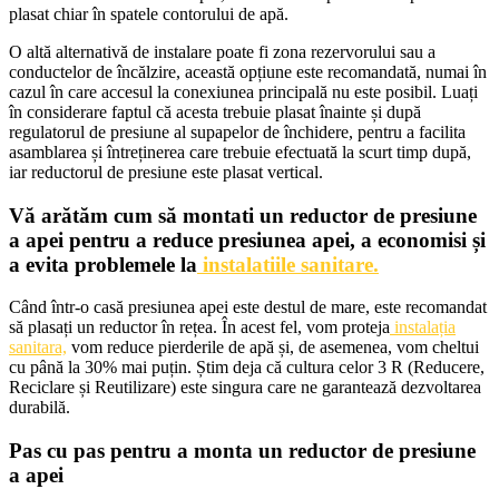
plasat chiar în spatele contorului de apă.
O altă alternativă de instalare poate fi zona rezervorului sau a
conductelor de încălzire, această opțiune este recomandată, numai în
cazul în care accesul la conexiunea principală nu este posibil. Luați
în considerare faptul că acesta trebuie plasat înainte și după
regulatorul de presiune al supapelor de închidere, pentru a facilita
asamblarea și întreținerea care trebuie efectuată la scurt timp după,
iar reductorul de presiune este plasat vertical.
Vă arătăm cum să montati un reductor de presiune
a apei pentru a reduce presiunea apei, a economisi și
a evita problemele la
instalatiile sanitare.
Când într-o casă presiunea apei este destul de mare, este recomandat
să plasați un reductor în rețea. În acest fel, vom proteja
instalația
sanitara,
vom reduce pierderile de apă și, de asemenea, vom cheltui
cu până la 30% mai puțin. Știm deja că cultura celor 3 R (Reducere,
Reciclare și Reutilizare) este singura care ne garantează dezvoltarea
durabilă.
Pas cu pas pentru a monta un reductor de presiune
a apei