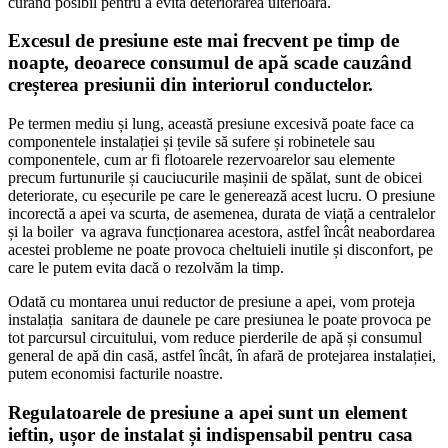
curând posibil pentru a evita deteriorarea ulterioară.
Excesul de presiune este mai frecvent pe timp de
noapte, deoarece consumul de apă scade cauzând
creșterea presiunii din interiorul conductelor.
Pe termen mediu și lung, această presiune excesivă poate face ca
componentele instalației și țevile să sufere și robinetele sau
componentele, cum ar fi flotoarele rezervoarelor sau elemente
precum furtunurile și cauciucurile mașinii de spălat, sunt de obicei
deteriorate, cu eșecurile pe care le generează acest lucru. O presiune
incorectă a apei va scurta, de asemenea, durata de viață a centralelor
și la boiler va agrava funcționarea acestora, astfel încât neabordarea
acestei probleme ne poate provoca cheltuieli inutile și disconfort, pe
care le putem evita dacă o rezolvăm la timp.
Odată cu montarea unui reductor de presiune a apei, vom proteja
instalația sanitara de daunele pe care presiunea le poate provoca pe
tot parcursul circuitului, vom reduce pierderile de apă și consumul
general de apă din casă, astfel încât, în afară de protejarea instalației,
putem economisi facturile noastre.
Regulatoarele de presiune a apei sunt un element
ieftin, ușor de instalat și indispensabil pentru casa