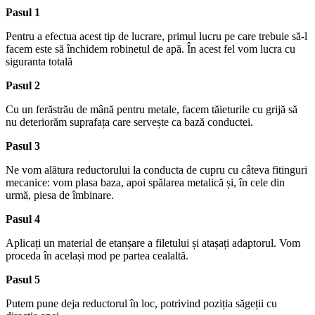
Pasul 1
Pentru a efectua acest tip de lucrare, primul lucru pe care trebuie să-l
facem este să închidem robinetul de apă. În acest fel vom lucra cu
siguranta totală
Pasul 2
Cu un ferăstrău de mână pentru metale, facem tăieturile cu grijă să
nu deteriorăm suprafața care servește ca bază conductei.
Pasul 3
Ne vom alătura reductorului la conducta de cupru cu câteva fitinguri
mecanice: vom plasa baza, apoi spălarea metalică și, în cele din
urmă, piesa de îmbinare.
Pasul 4
Aplicați un material de etanșare a filetului și atașați adaptorul. Vom
proceda în același mod pe partea cealaltă.
Pasul 5
Putem pune deja reductorul în loc, potrivind poziția săgeții cu