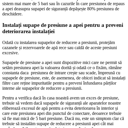
sistem mai mare de 5 bari sau în cazurile în care presiunea de repaus
a apei deasupra supapei de siguranță depășește 80% presiunea de
deschidere.
Instalați supape de presiune a apei pentru a preveni
deteriorarea instalației
Odată cu instalarea supapelor de reducere a presiunii, protejăm
cazanele și rezervoarele de apă rece sau caldă de aceste presiuni
excesive.
Supapele de presiune a apei sunt dispozitive mici care ne permit să
setăm presiunea apei la valoarea dorită și odată ce o fixăm, rămâne
constanta daca presiunea de intrare crește sau scade, împreună cu
supapele de presiune, este, de asemenea, de obicei indicat să instalați
filtre care reține impuritatile pentru a preveni înfundarea părților
interne ale supapelor de reducere a presiunii.
Pentru a verifica dacă în casa noastră avem un exces de presiune,
trebuie să vedem dacă supapele de siguranță ale aparatelor noastre
eliberează excesul de apă pentru a evita deteriorarea în interior și
care este presiunea apei din punctul de conectare, deoarece trebuie
să fie mai mică de 5 bari presiune. Dacă nu, este un simptom clar că
trebuie să instalăm supape de reducere a presiunii apei cât mai