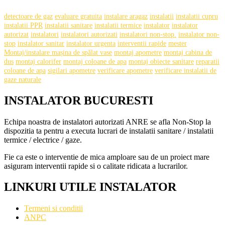
detectoare de gaz
evaluare gratuita
instalare aragaz
instalatii
instalatii cupru
instalatii PPR
instalatii sanitare
instalatii termice
instalator
instalator
autorizat
instalatori
instalatori autorizati
instalatori non-stop.
instalator non-
stop
instalator sanitar
instalator urgenta
interventii rapide
mester
Montaj/instalare mașina de spălat vase
montaj apometre
montaj cabina de
dus
montaj calorifer
montaj coloane de apa
montaj obiecte sanitare
reparatii
coloane de apa
sigilari apometre
verificare apometre
verificare instalatii de
gaze naturale
INSTALATOR BUCURESTI
Echipa noastra de instalatori autorizati ANRE se afla Non-Stop la
dispozitia ta pentru a executa lucrari de instalatii sanitare / instalatii
termice / electrice / gaze.
Fie ca este o interventie de mica amploare sau de un proiect mare
asiguram interventii rapide si o calitate ridicata a lucrarilor.
LINKURI UTILE INSTALATOR
Termeni si conditii
ANPC