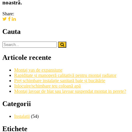
noastră.
Share:
Cauta
Articole recente
Montaj vas de expansiune
Rapiditate și manoperă calitativă pentru montaj radiator
Preț schimbare instalație sanitară baie și bucătărie
Inlocuire/schimbare teu coloană apă
Montaj lavoar de blat sau lavoar suspendat montat in perete?
Categorii
Instalatii
(54)
Etichete