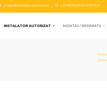
contact@instalator-autorizat.ro
L-D: INSTALATOR NON STOP
INSTALATOR AUTORIZAT
MONTAJ / REPARATII
Instal
Sector