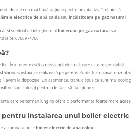
uteți decide cea mai bună opțiune pentru nevoia dvs. Trebuie să
ilărele electrice de apă caldă
sau
încălzitoare pe gaz natural
.
ât și serviciul de întreținere al
boilerului pe gaz natural
sau
nd la tel.0766974760.
pă?
litri. În interior există o rezistență electrică care este responsabilă
nstalarea acestuia se realizează pe perete. Poate fi amplasat orizontal
are îl avem la dispoziție. De asemenea, trebuie spus că sunt mai ecolog
sili nu sunt folosiți pentru a le face să funcționeze.
ciente care pe termen lung ne ofera o performanta foarte mare acasa
pentru instalarea unui boiler electric
 de a cumpara orice
boiler electric de apa calda
.