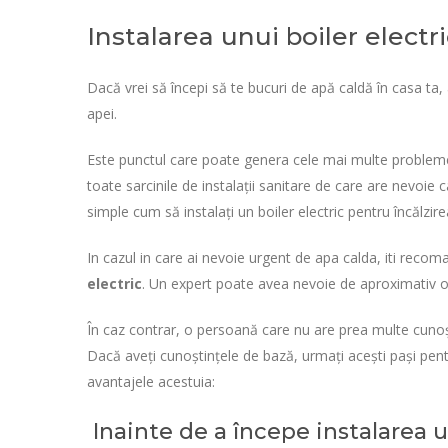
Instalarea unui boiler electr
Dacă vrei să începi să te bucuri de apă caldă în casa ta, a
apei.
Este punctul care poate genera cele mai multe problem
toate sarcinile de instalații sanitare de care are nevoie 
simple cum să instalați un boiler electric pentru încălzire
In cazul in care ai nevoie urgent de apa calda, iti rec
electric
. Un expert poate avea nevoie de aproximativ o 
În caz contrar, o persoană care nu are prea multe cunoș
Dacă aveți cunoștințele de bază, urmați acești pași pentr
avantajele acestuia:
Inainte de a începe instalarea u