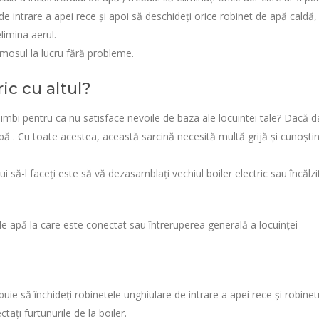
l de intrare a apei rece și apoi să deschideți orice robinet de apă caldă,
limina aerul.
ermosul la lucru fără probleme.
ic cu altul?
schimbi pentru ca nu satisface nevoile de baza ale locuintei tale? Dacă d
e apă . Cu toate acestea, această sarcină necesită multă grijă și cunoști
i să-l faceți este să vă dezasamblați vechiul boiler electric sau încălzi
 de apă la care este conectat sau întreruperea generală a locuinței
buie să închideți robinetele unghiulare de intrare a apei rece și robinet
ați furtunurile de la boiler.