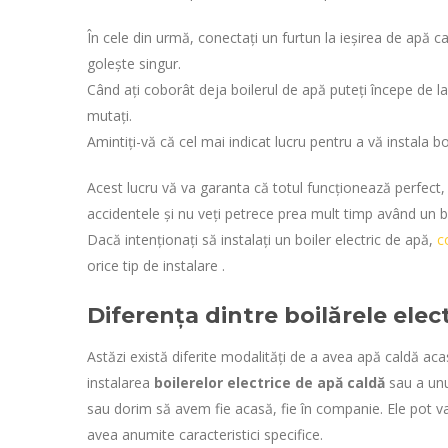
În cele din urmă, conectați un furtun la ieșirea de apă cal
golește singur.
Când ați coborât deja boilerul de apă puteți începe de la 
mutați.
Amintiți-vă că cel mai indicat lucru pentru a vă instala bo
Acest lucru vă va garanta că totul funcționează perfect, ș
accidentele și nu veți petrece prea mult timp având un bo
Dacă intenționați să instalați un boiler electric de apă,
c
orice tip de instalare .
Diferența dintre boilărele elec
Astăzi există diferite modalități de a avea apă caldă a
instalarea
boilerelor electrice de apă caldă
sau a un
sau dorim să avem fie acasă, fie în companie. Ele pot var
avea anumite caracteristici specifice.