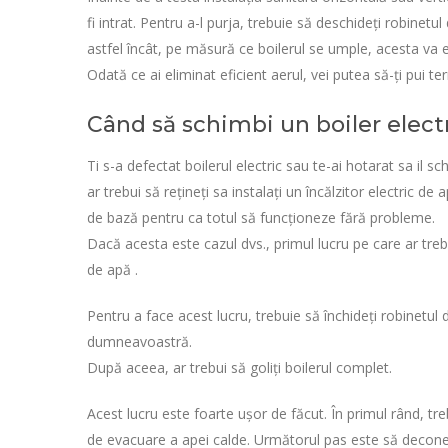
fi intrat. Pentru a-l purja, trebuie să deschideți robinetu
astfel încât, pe măsură ce boilerul se umple, acesta va e
Odată ce ai eliminat eficient aerul, vei putea să-ți pui t
Când să schimbi un boiler electr
Ti s-a defectat boilerul electric sau te-ai hotarat sa il 
ar trebui să rețineți sa instalați un încălzitor electric d
de bază pentru ca totul să funcționeze fără probleme.
Dacă acesta este cazul dvs., primul lucru pe care ar trebu
de apă .
Pentru a face acest lucru, trebuie să închideți robinetul
dumneavoastră.
După aceea, ar trebui să goliți boilerul complet.
Acest lucru este foarte ușor de făcut. În primul rând, tre
de evacuare a apei calde. Următorul pas este să deconect