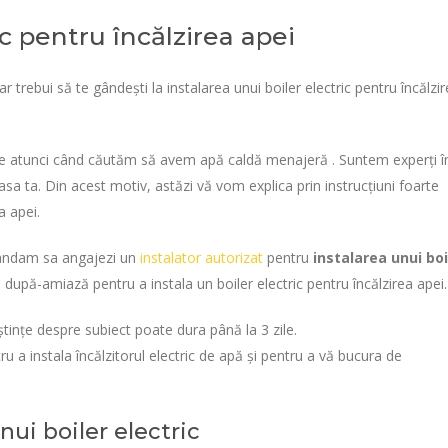
ic pentru încălzirea apei
r trebui să te gândești la instalarea unui boiler electric pentru încălzi
e atunci când căutăm să avem apă caldă menajeră . Suntem experți î
casa ta. Din acest motiv, astăzi vă vom explica prin instrucțiuni foarte
a apei.
omandam sa angajezi un
instalator autorizat
pentru
instalarea unui boi
după-amiază pentru a instala un boiler electric pentru încălzirea apei.
tințe despre subiect poate dura până la 3 zile.
u a instala încălzitorul electric de apă și pentru a vă bucura de
nui boiler electric