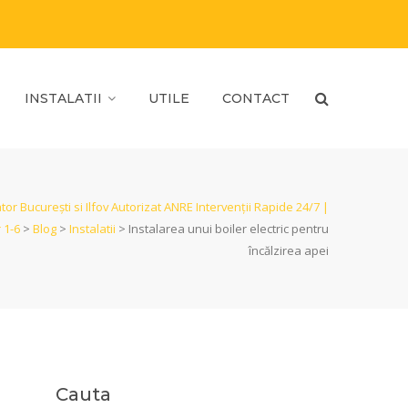
INSTALATII
UTILE
CONTACT
ator București si Ilfov Autorizat ANRE Intervenții Rapide 24/7 |
 1-6
>
Blog
>
Instalatii
>
Instalarea unui boiler electric pentru
încălzirea apei
Cauta