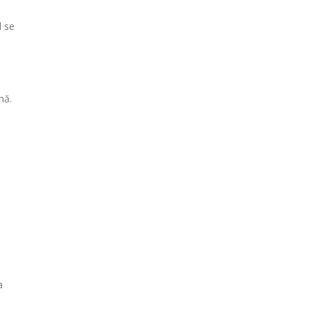
l se
nă.
a