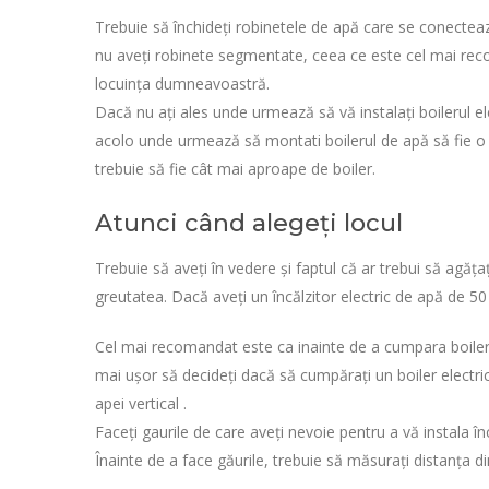
Trebuie să închideți robinetele de apă care se conectează
nu aveți robinete segmentate, ceea ce este cel mai recom
locuința dumneavoastră.
Dacă nu ați ales unde urmează să vă instalați boilerul elec
acolo unde urmează să montati boilerul de apă să fie o p
trebuie să fie cât mai aproape de boiler.
Atunci când alegeți locul
Trebuie să aveți în vedere și faptul că ar trebui să agăța
greutatea. Dacă aveți un încălzitor electric de apă de 50 ,
Cel mai recomandat este ca inainte de a cumpara boilerul s
mai ușor să decideți dacă să cumpărați un boiler electric 
apei vertical .
Faceți gaurile de care aveți nevoie pentru a vă instala în
Înainte de a face găurile, trebuie să măsurați distanța di