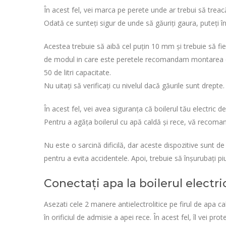
În acest fel, vei marca pe perete unde ar trebui să treac
Odată ce sunteți sigur de unde să găuriți gaura, puteți în
Acestea trebuie să aibă cel puțin 10 mm și trebuie să fie î
de modul in care este peretele recomandam montarea cu 
50 de litri capacitate.
Nu uitați să verificați cu nivelul dacă găurile sunt drepte.
În acest fel, vei avea siguranța că boilerul tău electric de
Pentru a agăța boilerul cu apă caldă și rece, vă recoma
Nu este o sarcină dificilă, dar aceste dispozitive sunt d
pentru a evita accidentele. Apoi, trebuie să înșurubați piu
Conectați apa la boilerul electri
Asezati cele 2 manere antielectrolitice pe firul de apa c
în orificiul de admisie a apei rece. În acest fel, îl vei pro