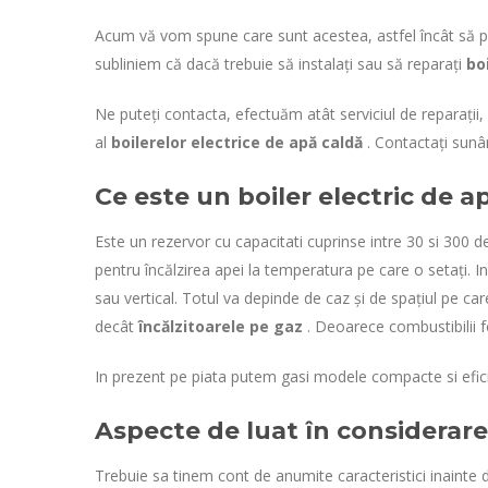
Acum vă vom spune care sunt acestea, astfel încât să p
subliniem că dacă trebuie să instalați sau să reparați
bo
Ne puteți contacta, efectuăm atât serviciul de reparații, c
al
boilerelor electrice de apă caldă
. Contactați sunâ
Ce este un boiler electric de a
Este un rezervor cu capacitati cuprinse intre 30 si 300 de 
pentru încălzirea apei la temperatura pe care o setați. I
sau vertical. Totul va depinde de caz și de spațiul pe c
decât
încălzitoarele pe gaz
. Deoarece combustibilii fo
In prezent pe piata putem gasi modele compacte si efi
Aspecte de luat în considerare 
Trebuie sa tinem cont de anumite caracteristici inainte