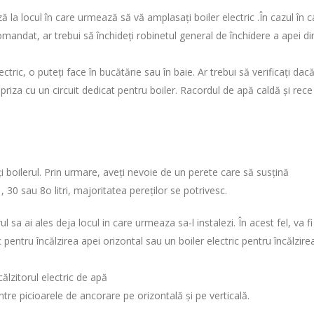
 la locul în care urmează să vă amplasați boiler electric .În cazul în c
andat, ar trebui să închideți robinetul general de închidere a apei di
tric, o puteți face în bucătărie sau în baie. Ar trebui să verificați dac
riza cu un circuit dedicat pentru boiler. Racordul de apă caldă și rece
ți boilerul. Prin urmare, aveți nevoie de un perete care să susțină
 30 sau 8o litri, majoritatea pereților se potrivesc.
a ai ales deja locul in care urmeaza sa-l instalezi. În acest fel, va fi
pentru încălzirea apei orizontal sau un boiler electric pentru încălzire
călzitorul electric de apă
ntre picioarele de ancorare pe orizontală și pe verticală.