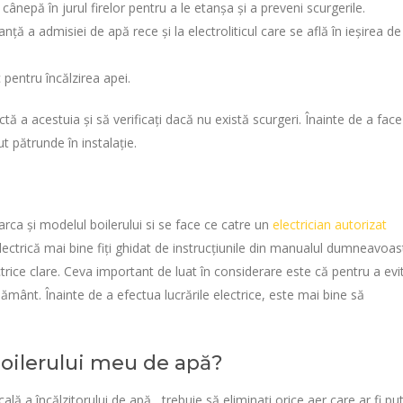
nepă în jurul firelor pentru a le etanșa și a preveni scurgerile.
nță a admisiei de apă rece și la electroliticul care se află în ieșirea de
 pentru încălzirea apei.
tă a acestuia și să verificați dacă nu există scurgeri. Înainte de a face
ut pătrunde în instalație.
arca și modelul boilerului si se face ce catre un
electrician autorizat
electrică mai bine fiți ghidat de instrucțiunile din manualul dumneavoas
trice clare. Ceva important de luat în considerare este că pentru a evi
pământ. Înainte de a efectua lucrările electrice, este mai bine să
boilerului meu de apă?
ală a încălzitorului de apă , trebuie să eliminați orice aer care ar fi pu