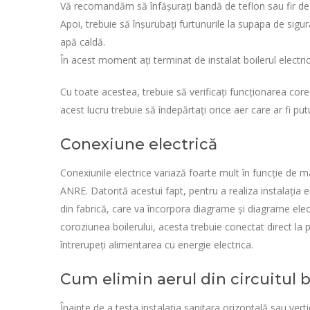
Vă recomandăm să înfășurați bandă de teflon sau fir de câ
Apoi, trebuie să înșurubați furtunurile la supapa de sigura
apă caldă.
În acest moment ați terminat de instalat boilerul electric
Cu toate acestea, trebuie să verificați funcționarea corec
acest lucru trebuie să îndepărtați orice aer care ar fi put
Conexiune electrică
Conexiunile electrice variază foarte mult în funcție de m
ANRE. Datorită acestui fapt, pentru a realiza instalația 
din fabrică, care va încorpora diagrame și diagrame elec
coroziunea boilerului, acesta trebuie conectat direct la 
întrerupeți alimentarea cu energie electrica.
Cum elimin aerul din circuitul 
Înainte de a testa instalația sanitara orizontală sau vertic