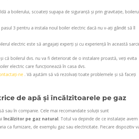
dă a boilerului, scoateți supapa de siguranță și prin gravitație, boileru
pasul 3 pentru a instala noul boiler electric dacă nu v-ați gândit să îl
ilerul electric este să angajați experți și cu experiență în această sarci
i că boilerul dvs. nu va fi deteriorat de o instalare proastă, veți evita
iler electric care funcționează în casa dvs.
ontactați-ne
. Vă ajutăm să vă rezolvați toate problemele și să faceți
trice de apă și încălzitoarele pe gaz
casă sau în companie. Cele mai recomandate soluții sunt
ui
încălzitor pe gaz natural
. Totul va depinde de ce instalație avem
ia ca furnizare, de exemplu gaz sau electricitate. Fiecare dispozitiv v