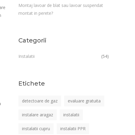
Montaj lavoar de blat sau lavoar suspendat
are
montat in perete?
n
ă
Categorii
Instalatii
(54)
Etichete
detectoare de gaz
evaluare gratuita
a
instalare aragaz
instalatii
instalatii cupru
instalatii PPR