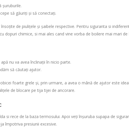
ă șuruburile.
cepe să găuriți și să conectați.
nsoțite de piulițele și șaibele respective. Pentru siguranta si indiferen
dopuri chimice, si mai ales cand vine vorba de boilere mai mari de 
 apă nu va avea înclinații în nicio parte.
ndăm să căutați ajutor.
e obicei foarte grele și, prin urmare, a avea o mână de ajutor este idea
lițele de blocare pe tija tijei de ancorare.
c
alda si rece de la baza termosului. Apoi veți înșuruba supapa de sigura
teja împotriva presiunii excesive.