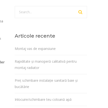
rea
Articole recente
n
Montaj vas de expansiune
Rapiditate și manoperă calitativă pentru
ler
montaj radiator
Preț schimbare instalație sanitară baie și
bucătărie
Inlocuire/schimbare teu coloană apă