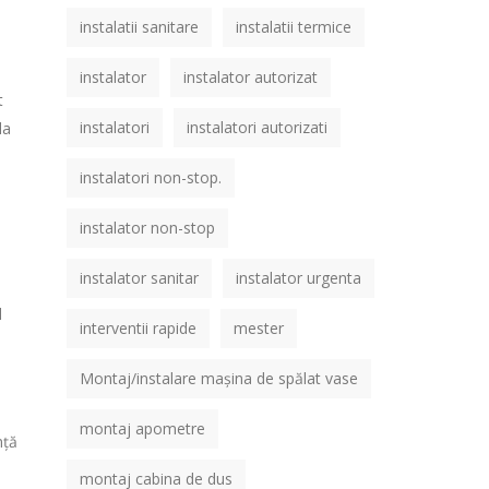
instalatii sanitare
instalatii termice
instalator
instalator autorizat
t
instalatori
instalatori autorizati
la
instalatori non-stop.
instalator non-stop
instalator sanitar
instalator urgenta
l
interventii rapide
mester
Montaj/instalare mașina de spălat vase
montaj apometre
nță
montaj cabina de dus