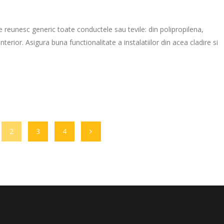
re reunesc generic toate conductele sau tevile: din polipropilena,
interior. Asigura buna functionalitate a instalatiilor din acea cladire si
2
3
4