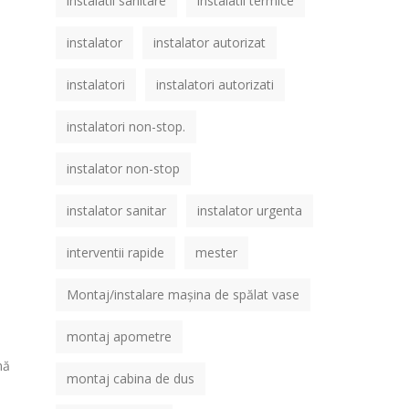
instalatii sanitare
instalatii termice
instalator
instalator autorizat
instalatori
instalatori autorizati
instalatori non-stop.
instalator non-stop
instalator sanitar
instalator urgenta
interventii rapide
mester
Montaj/instalare mașina de spălat vase
montaj apometre
nă
montaj cabina de dus