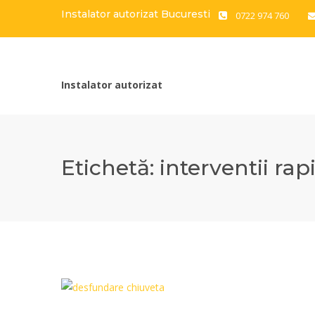
Instalator autorizat Bucuresti
0722 974 760
Instalator autorizat
Etichetă:
interventii rap