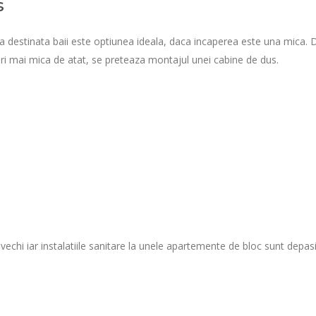
s
ra destinata baii este optiunea ideala, daca incaperea este una mica. 
i mai mica de atat, se preteaza montajul unei cabine de dus.
echi iar instalatiile sanitare la unele apartemente de bloc sunt depas